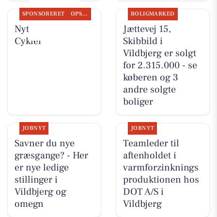
SPONSORERET
OPSLAGSTAVLEN
BOLIGMARKED
Nyt fra Per P.
Jættevej 15,
Cykler
Skibbild i
Vildbjerg er solgt
for 2.315.000 - se
køberen og 3
andre solgte
boliger
JOBNYT
JOBNYT
Savner du nye
Teamleder til
græsgange? - Her
aftenholdet i
er nye ledige
varmforzinknings
stillinger i
produktionen hos
Vildbjerg og
DOT A/S i
omegn
Vildbjerg