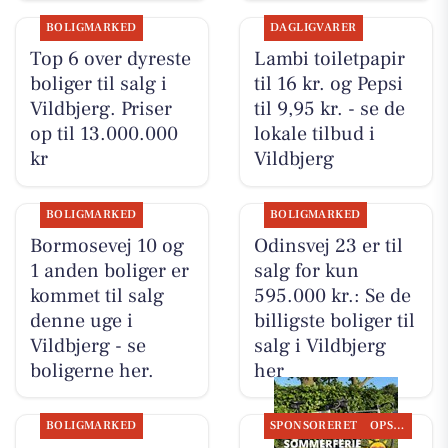
BOLIGMARKED
DAGLIGVARER
Top 6 over dyreste
Lambi toiletpapir
boliger til salg i
til 16 kr. og Pepsi
Vildbjerg. Priser
til 9,95 kr. - se de
op til 13.000.000
lokale tilbud i
kr
Vildbjerg
BOLIGMARKED
BOLIGMARKED
Bormosevej 10 og
Odinsvej 23 er til
1 anden boliger er
salg for kun
kommet til salg
595.000 kr.: Se de
denne uge i
billigste boliger til
Vildbjerg - se
salg i Vildbjerg
boligerne her.
her
BOLIGMARKED
SPONSORERET
OPSLAGSTAVLEN