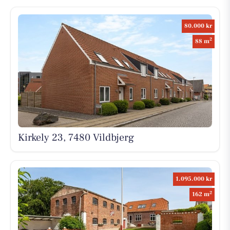
80.000 kr
2
88 m
Kirkely 23, 7480 Vildbjerg
1.095.000 kr
2
162 m