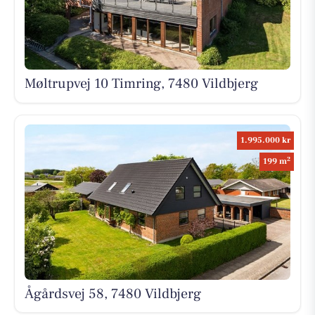
Møltrupvej 10 Timring, 7480 Vildbjerg
1.995.000 kr
2
199 m
Ågårdsvej 58, 7480 Vildbjerg