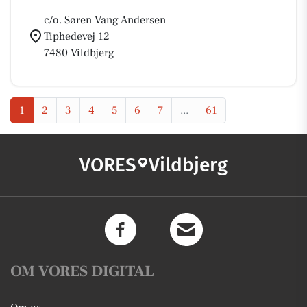
c/o. Søren Vang Andersen
Tiphedevej 12
7480 Vildbjerg
1
2
3
4
5
6
7
...
61
VORES
Vildbjerg
OM VORES DIGITAL