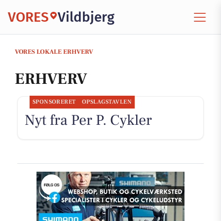
VORES
Vildbjerg
VORES LOKALE ERHVERV
ERHVERV
SPONSORERET
OPSLAGSTAVLEN
Nyt fra Per P. Cykler