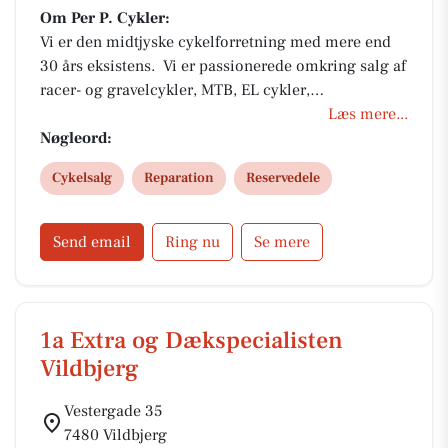
Om Per P. Cykler:
Vi er den midtjyske cykelforretning med mere end
30 års eksistens. Vi er passionerede omkring salg af
racer- og gravelcykler, MTB, EL cykler,
hverdagscykler, tilbehør og meget mere. Vores 5-
Læs mere...
stjernede certificerede butik og cykelværksted står
Nøgleord:
klar til at servicere dig og din cykel.
Cykelsalg
Reparation
Reservedele
Send email
Ring nu
Se mere
1a Extra og Dækspecialisten
Vildbjerg
Vestergade 35
7480 Vildbjerg