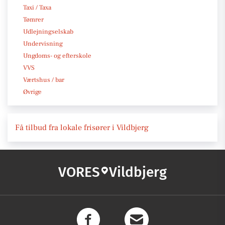
Taxi / Taxa
Tømrer
Udlejningselskab
Undervisning
Ungdoms- og efterskole
VVS
Værtshus / bar
Øvrige
Få tilbud fra lokale frisører i Vildbjerg
VORES
Vildbjerg