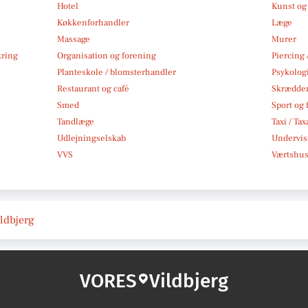
Hotel
Kunst og 
Køkkenforhandler
Læge
Massage
Murer
kring
Organisation og forening
Piercing 
Planteskole / blomsterhandler
Psykolog
Restaurant og café
Skrædde
Smed
Sport og f
Tandlæge
Taxi / Tax
Udlejningselskab
Undervis
VVS
Værtshus
ildbjerg
VORES
Vildbjerg