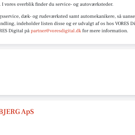
. I vores overblik finder du service- og autoværksteder.
gsservice, dæk- og rudeværksted samt automekanikere, så uanset
andling, indeholder listen disse og er udvalgt af os hos VORES Di
ORES
Digital på
partner@voresdigital.dk
for mere
information.
BJERG ApS