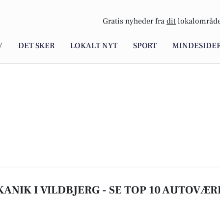
Gratis nyheder fra
dit
lokalområde
V
DET SKER
LOKALT NYT
SPORT
MINDESIDE
NIK I VILDBJERG - SE TOP 10 AUTOVÆR