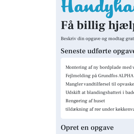
Få billig hjæl
Beskriv din opgave og modtag grat
Seneste udførte opgav
Montering af ny bordplade med 
Fejlmelding på Grundfos ALPHA 
Mangler vandtilførsel til opvas
Udskift at blandingsbatteri i ba
Rengøring af huset
tildækning af rør under køkkenv
Opret en opgave