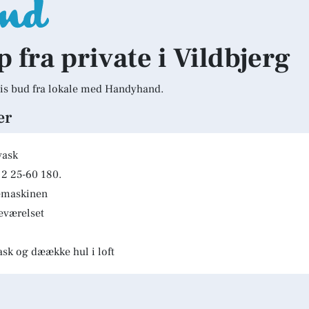
p fra private i Vildbjerg
is bud fra lokale med Handyhand.
er
vask
2 25-60 180.
kemaskinen
deværelset
ask og dæække hul i loft