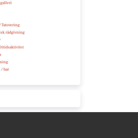
galleri
/ Tatovering
isk rådgivning
r
ritidsaktivitet
a
ning
 / bar