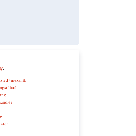
ng
.
sted / mekanik
ngstilbud
ning
handler
r
enter