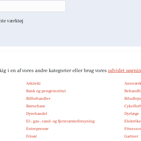
nte værktøj
kig i en af vores andre kategorier eller brug vores
udvidet søgni
Arkitekt
Autoværk
Bank og pengeinstitut
Behandli
Bilforhandler
Biludlej
Børnehave
Cykelfor
Dyrehandel
Dyrlæge
El-, gas-, vand- og fjernvarmeforsyning
Elektrike
Entreprenør
Fitnessc
Frisør
Gartner