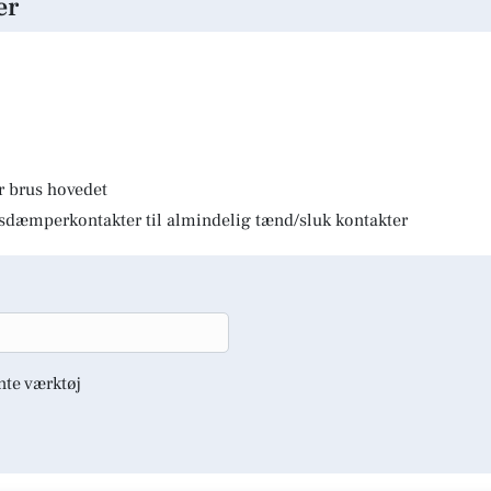
er
r brus hovedet
lysdæmperkontakter til almindelig tænd/sluk kontakter
nte værktøj