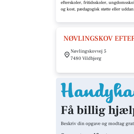
efterskoler, fritidsskoler, ungdomssk
og kost, pædagogisk støtte eller udda
NØVLINGSKOV EFTE
Nøvlingskovvej 5
7480 Vildbjerg
Få billig hjæl
Beskriv din opgave og modtag grat