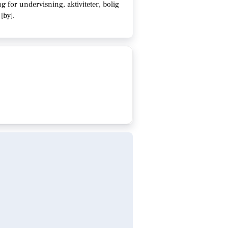
 for undervisning, aktiviteter, bolig
[
by
]
.