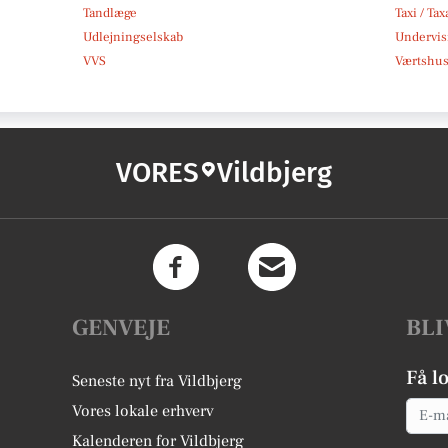
Tandlæge
Taxi / Tax
Udlejningselskab
Undervis
VVS
Værtshus
VORES
Vildbjerg
GENVEJE
BLI
Få l
Seneste nyt fra Vildbjerg
Email
Vores lokale erhverv
Kalenderen for Vildbjerg