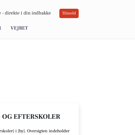
 -
direkte i din indbakke
Tilmeld
R
VEJRET
- OG EFTERSKOLER
skoler] i [
by
].
Oversigten indeholder