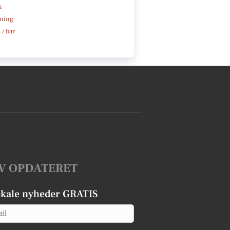
a
ning
 / bar
V OPDATERET
okale nyheder GRATIS