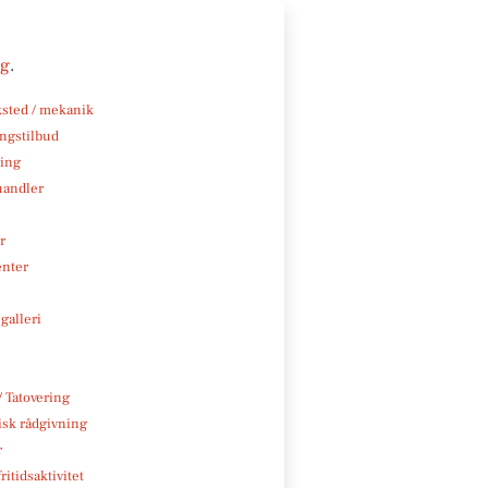
ng
.
sted / mekanik
ngstilbud
ning
handler
r
enter
galleri
/ Tatovering
isk rådgivning
r
ritidsaktivitet