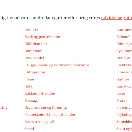
kig i en af vores andre kategorier eller brug vores
udvidet søgni
Arkitekt
Autoværk
Bank og pengeinstitut
Behandli
Bilforhandler
Biludlej
Børnehave
Cykelfor
Dyrehandel
Dyrlæge
El-, gas-, vand- og fjernvarmeforsyning
Elektrike
Entreprenør
Fitnessc
Frisør
Gartner
Hotel
Kunst og 
Køkkenforhandler
Læge
Massage
Murer
kring
Organisation og forening
Piercing 
Planteskole / blomsterhandler
Psykolog
Restaurant og café
Skrædde
Smed
Sport og f