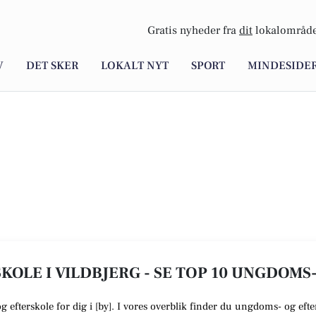
Gratis nyheder fra
dit
lokalområde
V
DET SKER
LOKALT NYT
SPORT
MINDESIDE
OLE I VILDBJERG - SE TOP 10 UNGDOMS
og efterskole
for dig i [
by
]. I vores overblik finder du ungdoms- og efter