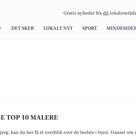
Gratis nyheder fra
dit
lokalområde
V
DET SKER
LOKALT NYT
SPORT
MINDESIDE
SE TOP 10 MALERE
jerg, kan du her få et overblik over de bedste i byen. Uanset om d