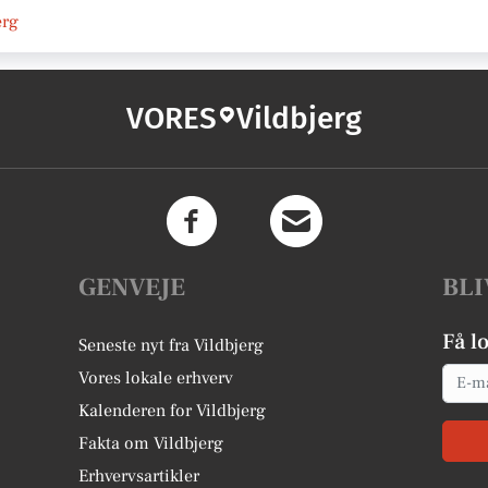
erg
VORES
Vildbjerg
GENVEJE
BLI
Få l
Seneste nyt fra Vildbjerg
Email
Vores lokale erhverv
Kalenderen for Vildbjerg
Fakta om Vildbjerg
Erhvervsartikler