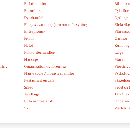
Bilforhandler
Biludlej
Børnehave
Cykelfor
Dyrehandel
Dyrlæge
El-, gas-, vand- og fjernvarmeforsyning
Elektrike
Entreprenør
Fitnessc
Frisør
Gartner
Hotel
Kunst og 
Køkkenforhandler
Læge
Massage
Murer
kring
Organisation og forening
Piercing 
Planteskole / blomsterhandler
Psykolog
Restaurant og café
Skrædde
Smed
Sport og f
Tandlæge
Taxi / Tax
Udlejningselskab
Undervis
VVS
Værtshus