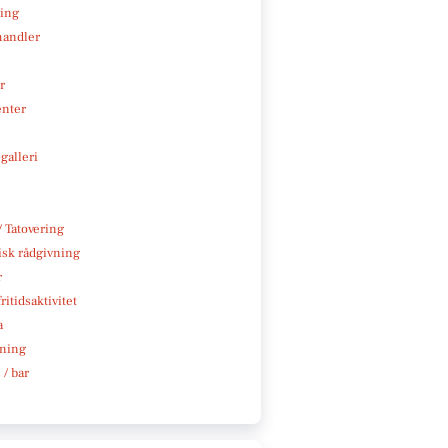
ning
handler
r
enter
galleri
/ Tatovering
isk rådgivning
r
ritidsaktivitet
a
ning
 / bar