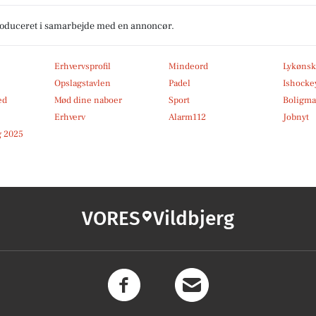
produceret i samarbejde med en annoncør.
Erhvervsprofil
Mindeord
Lykønsk
Opslagstavlen
Padel
Ishocke
ed
Mød dine naboer
Sport
Boligma
Erhverv
Alarm112
Jobnyt
 2025
VORES
Vildbjerg