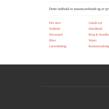
Dette indhold er annoncørbetalt og er 
Det sker
Lokalt nyt
Fodbold
Håndbold
Husstand
Krop & Sundh
Biler
Vejret
Læserbidrag
Kommunalvalg