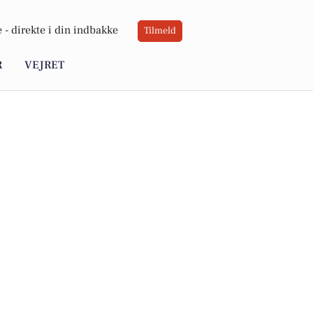
 -
direkte i din indbakke
Tilmeld
R
VEJRET