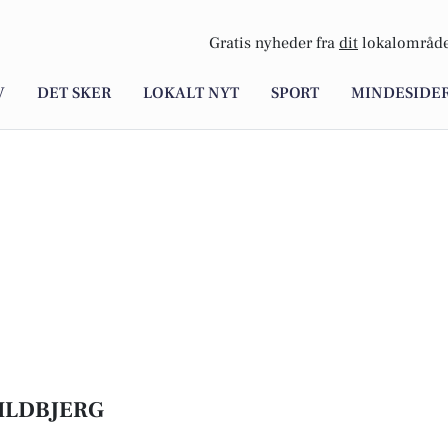
Gratis nyheder fra
dit
lokalområde
V
DET SKER
LOKALT NYT
SPORT
MINDESIDE
ILDBJERG