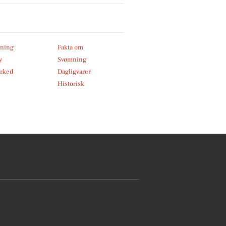
ning
Fakta om
y
Svømning
rked
Dagligvarer
Historisk