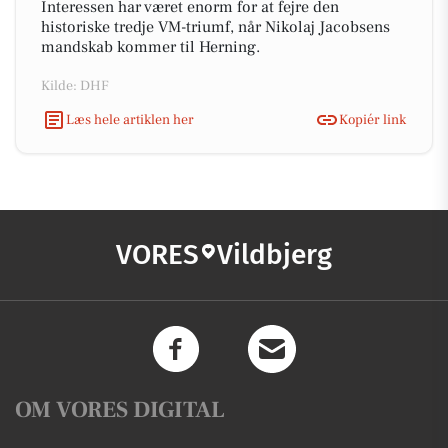
Interessen har været enorm for at fejre den
historiske tredje VM-triumf, når Nikolaj Jacobsens
mandskab kommer til Herning.
Kilde: DHF
Læs hele artiklen her
Kopiér link
VORES
Vildbjerg
OM VORES DIGITAL