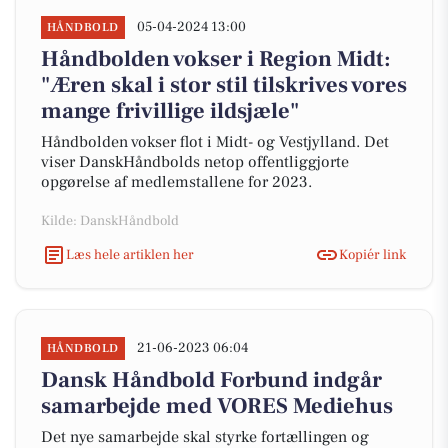
05-04-2024 13:00
HÅNDBOLD
Håndbolden vokser i Region Midt:
"Æren skal i stor stil tilskrives vores
mange frivillige ildsjæle"
Håndbolden vokser flot i Midt- og Vestjylland. Det
viser DanskHåndbolds netop offentliggjorte
opgørelse af medlemstallene for 2023.
Kilde: DanskHåndbold
Læs hele artiklen her
Kopiér link
21-06-2023 06:04
HÅNDBOLD
Dansk Håndbold Forbund indgår
samarbejde med VORES Mediehus
Det nye samarbejde skal styrke fortællingen og