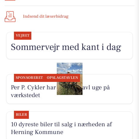
Indsend dit læserbidrag
VEJRET
Sommervejr med kant i dag
SPONSORERET
OPSLAGSTAVLEN
Per P. Cykler har haft en travl uge på
værkstedet
BILER
10 dyreste biler til salg i nærheden af
Herning Kommune