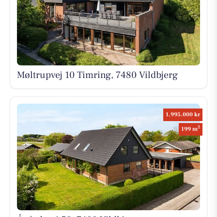
Møltrupvej 10 Timring, 7480 Vildbjerg
1.995.000 kr
2
199 m