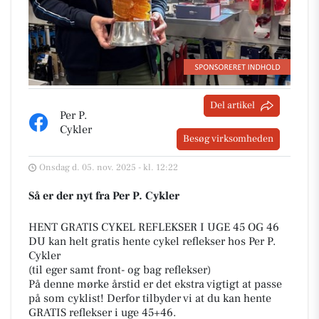
Del artikel
Per P.
Cykler
Besøg virksomheden
Onsdag d. 05. nov. 2025 - kl. 12:22
Så er der nyt fra Per P. Cykler
HENT GRATIS CYKEL REFLEKSER I UGE 45 OG 46
DU kan helt gratis hente cykel reflekser hos Per P.
Cykler
(til eger samt front- og bag reflekser)
På denne mørke årstid er det ekstra vigtigt at passe
på som cyklist! Derfor tilbyder vi at du kan hente
GRATIS reflekser i uge 45+46.