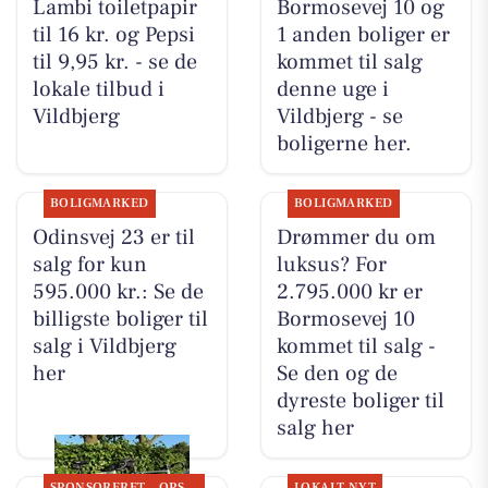
Lambi toiletpapir
Bormosevej 10 og
til 16 kr. og Pepsi
1 anden boliger er
til 9,95 kr. - se de
kommet til salg
lokale tilbud i
denne uge i
Vildbjerg
Vildbjerg - se
boligerne her.
BOLIGMARKED
BOLIGMARKED
Odinsvej 23 er til
Drømmer du om
salg for kun
luksus? For
595.000 kr.: Se de
2.795.000 kr er
billigste boliger til
Bormosevej 10
salg i Vildbjerg
kommet til salg -
her
Se den og de
dyreste boliger til
salg her
SPONSORERET
OPSLAGSTAVLEN
LOKALT NYT