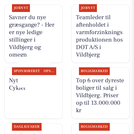
JOBNYT
JOBNYT
Savner du nye
Teamleder til
græsgange? - Her
aftenholdet i
er nye ledige
varmforzinknings
stillinger i
produktionen hos
Vildbjerg og
DOT A/S i
omegn
Vildbjerg
SPONSORERET
OPSLAGSTAVLEN
BOLIGMARKED
Nyt fra Per P.
Top 6 over dyreste
Cykler
boliger til salg i
Vildbjerg. Priser
op til 13.000.000
kr
DAGLIGVARER
BOLIGMARKED