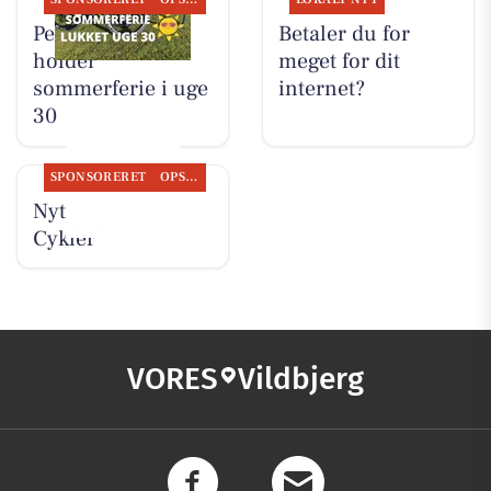
Per P. Cykler
Betaler du for
holder
meget for dit
sommerferie i uge
internet?
30
SPONSORERET
OPSLAGSTAVLEN
Nyt fra Per P.
Cykler
VORES
Vildbjerg