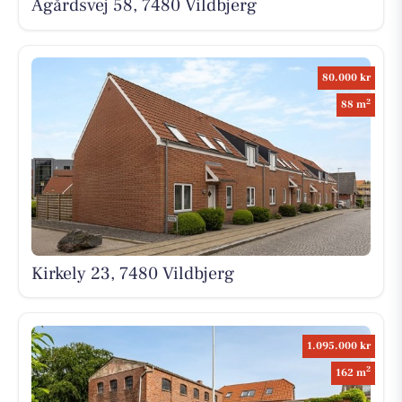
Ågårdsvej 58, 7480 Vildbjerg
80.000 kr
2
88 m
Kirkely 23, 7480 Vildbjerg
1.095.000 kr
2
162 m