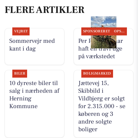
FLERE ARTIKLER
VEJRET
SPONSORERET
OPSLAGSTAVLEN
Sommervejr med
Per P. Cykler har
kant i dag
haft en travl uge
på værkstedet
BILER
BOLIGMARKED
10 dyreste biler til
Jættevej 15,
salg i nærheden af
Skibbild i
Herning
Vildbjerg er solgt
Kommune
for 2.315.000 - se
køberen og 3
andre solgte
boliger