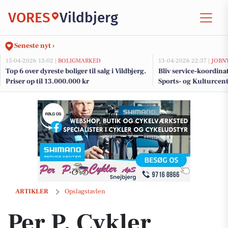
VORES
Vildbjerg
Seneste nyt ›
15-04-2026 13:02 |
BOLIGMARKED
13-04-2026 22:37 |
JOBN
Top 6 over dyreste boliger til salg i Vildbjerg.
Bliv service-koordina
Priser op til 13.000.000 kr
Sports- og Kulturcen
daglig service og gæs
Per P. Cykler tilbyder gratis cykelreflekser i uge 45 og 46
ARTIKLER
Opslagstavlen
Per P. Cykler