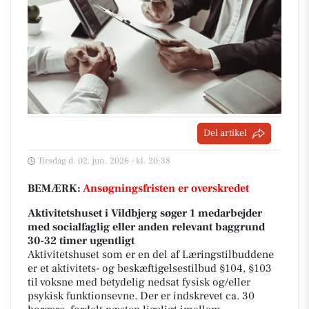
Del artikel
Tirsdag d. 02. jun. 2026 - kl. 20:38
BEMÆRK:
Ansøgningsfristen er overskredet
Aktivitetshuset i Vildbjerg søger 1 medarbejder
med socialfaglig eller anden relevant baggrund
30-32 timer ugentligt
Aktivitetshuset som er en del af Læringstilbuddene
er et aktivitets- og beskæftigelsestilbud §104, §103
til voksne med betydelig nedsat fysisk og/eller
psykisk funktionsevne. Der er indskrevet ca. 30