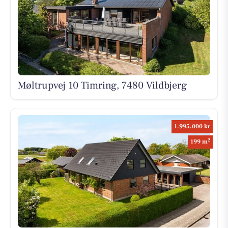
Møltrupvej 10 Timring, 7480 Vildbjerg
1.995.000 kr
2
199 m