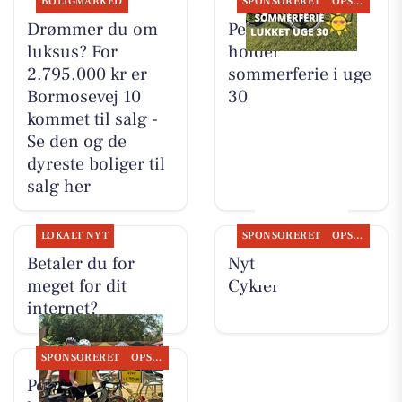
BOLIGMARKED
SPONSORERET
OPSLAGSTAVLEN
Drømmer du om
Per P. Cykler
luksus? For
holder
2.795.000 kr er
sommerferie i uge
Bormosevej 10
30
kommet til salg -
Se den og de
dyreste boliger til
salg her
LOKALT NYT
SPONSORERET
OPSLAGSTAVLEN
Betaler du for
Nyt fra Per P.
meget for dit
Cykler
internet?
SPONSORERET
OPSLAGSTAVLEN
Per P. Cykler