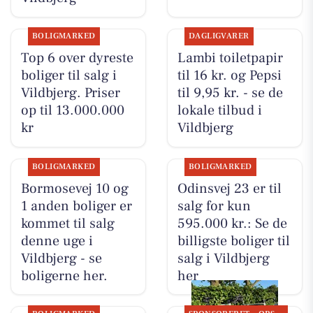
BOLIGMARKED
DAGLIGVARER
Top 6 over dyreste
Lambi toiletpapir
boliger til salg i
til 16 kr. og Pepsi
Vildbjerg. Priser
til 9,95 kr. - se de
op til 13.000.000
lokale tilbud i
kr
Vildbjerg
BOLIGMARKED
BOLIGMARKED
Bormosevej 10 og
Odinsvej 23 er til
1 anden boliger er
salg for kun
kommet til salg
595.000 kr.: Se de
denne uge i
billigste boliger til
Vildbjerg - se
salg i Vildbjerg
boligerne her.
her