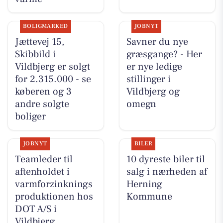
BOLIGMARKED
JOBNYT
Jættevej 15,
Savner du nye
Skibbild i
græsgange? - Her
Vildbjerg er solgt
er nye ledige
for 2.315.000 - se
stillinger i
køberen og 3
Vildbjerg og
andre solgte
omegn
boliger
JOBNYT
BILER
Teamleder til
10 dyreste biler til
aftenholdet i
salg i nærheden af
varmforzinknings
Herning
produktionen hos
Kommune
DOT A/S i
Vildbjerg