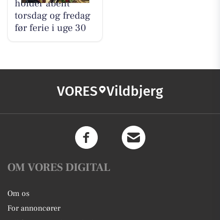
holder åbent
torsdag og fredag
før ferie i uge 30
VORES
Vildbjerg
OM VORES DIGITAL
Om os
For annoncører