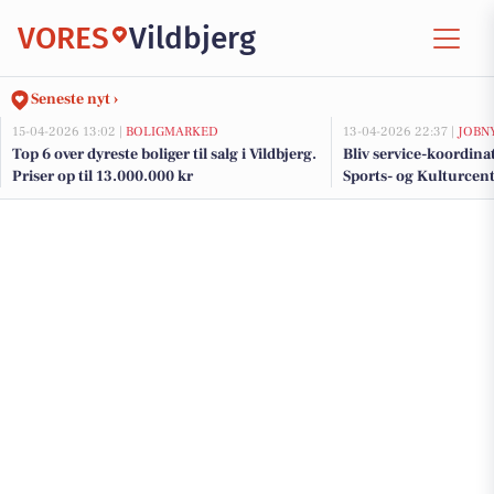
VORES
Vildbjerg
Seneste nyt ›
15-04-2026 13:02 |
BOLIGMARKED
13-04-2026 22:37 |
JOBN
Top 6 over dyreste boliger til salg i Vildbjerg.
Bliv service-koordina
Priser op til 13.000.000 kr
Sports- og Kulturcen
daglig service og gæs