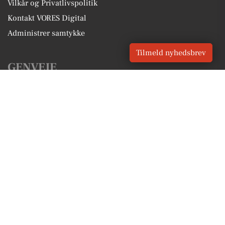
Vilkår og Privatlivspolitik
Kontakt VORES Digital
Administrer samtykke
Tilmeld nyhedsbrev
GENVEJE
Seneste nyt fra Vildbjerg
Vores lokale erhverv
Kalenderen for Vildbjerg
Fakta om Vildbjerg
Erhvervsartikler
Herning Kommune
Få en gratis salgsvurdering
Sponsoreret indhold