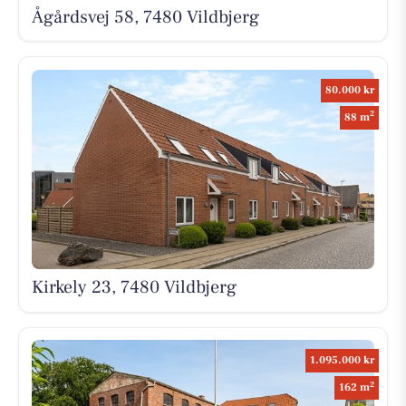
Ågårdsvej 58, 7480 Vildbjerg
80.000 kr
2
88 m
Kirkely 23, 7480 Vildbjerg
1.095.000 kr
2
162 m