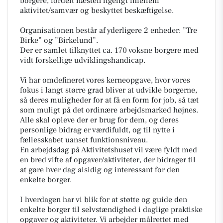
borgere, fordelt næsten ligeligt imellem
aktivitet/samvær og beskyttet beskæftigelse.
Organisationen består af yderligere 2 enheder: ”Tre
Birke” og ”Birkelund”.
Der er samlet tilknyttet ca. 170 voksne borgere med
vidt forskellige udviklingshandicap.
Vi har omdefineret vores kerneopgave, hvor vores
fokus i langt større grad bliver at udvikle borgerne,
så deres muligheder for at få en form for job, så tæt
som muligt på det ordinære arbejdsmarked højnes.
Alle skal opleve der er brug for dem, og deres
personlige bidrag er værdifuldt, og til nytte i
fællesskabet uanset funktionsniveau.
En arbejdsdag på Aktivitetshuset vil være fyldt med
en bred vifte af opgaver/aktiviteter, der bidrager til
at gøre hver dag alsidig og interessant for den
enkelte borger.
I hverdagen har vi blik for at støtte og guide den
enkelte borger til selvstændighed i daglige praktiske
opgaver og aktiviteter. Vi arbejder målrettet med