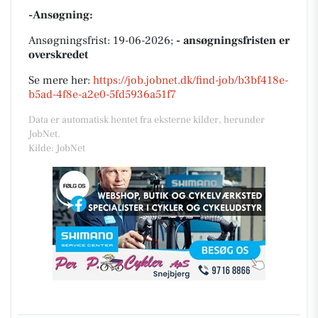
-Ansøgning:
Ansøgningsfrist: 19-06-2026;
- ansøgningsfristen er
overskredet
Se mere her:
https://job.jobnet.dk/find-job/b3bf418e-
b5ad-4f8e-a2e0-5fd5936a51f7
Data er automatisk hentet fra eksterne kilder, herunder
JobNet.
Kilde: JobNet