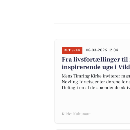
08-03-2026 12:04
DET SKER
Fra livsfortællinger t
inspirerende uge i Vil
Mens Timring Kirke inviterer mænd
Nøvling Idrætscenter dørene for 
Deltag i en af de spændende aktivi
Kilde: Kultunaut