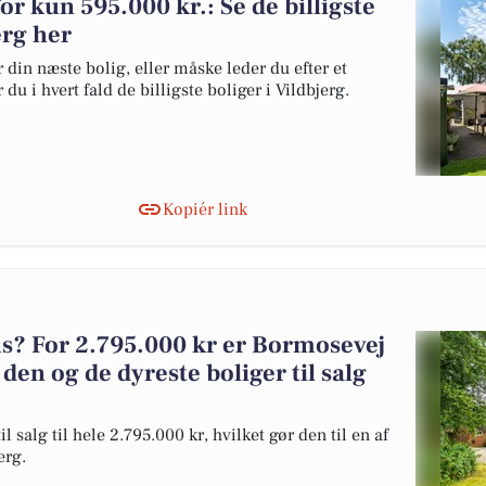
for kun 595.000 kr.: Se de billigste
jerg her
 din næste bolig, eller måske leder du efter et
u i hvert fald de billigste boliger i Vildbjerg.
Kopiér link
? For 2.795.000 kr er Bormosevej
 den og de dyreste boliger til salg
salg til hele 2.795.000 kr, hvilket gør den til en af
erg.