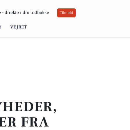
 -
direkte i din indbakke
Tilmeld
R
VEJRET
YHEDER,
ER FRA