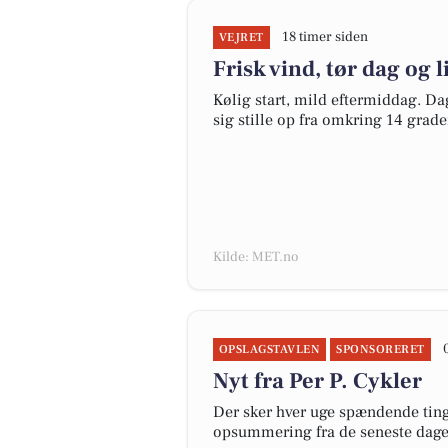
18 timer siden
VEJRET
Frisk vind, tør dag og 
Kølig start, mild eftermiddag. Da
sig stille op fra omkring 14 grad
Kilde: MET.no
OPSLAGSTAVLEN
SPONSORERET
Nyt fra Per P. Cykler
Der sker hver uge spændende ting 
opsummering fra de seneste dag