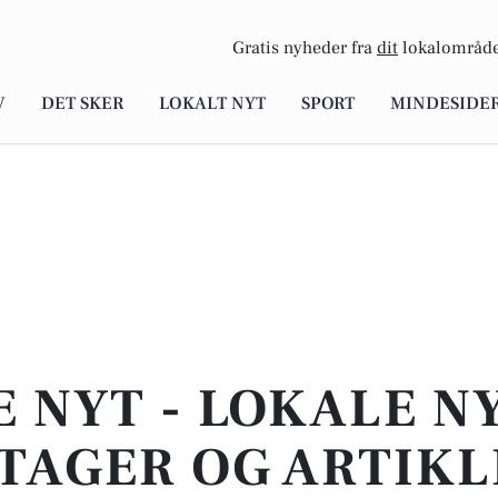
Gratis nyheder fra
dit
lokalområde
V
DET SKER
LOKALT NYT
SPORT
MINDESIDE
E NYT - LOKALE N
TAGER OG ARTIKL