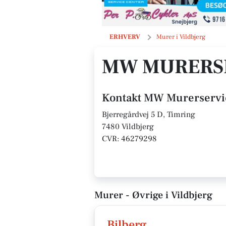
MW Murerservice ApS
ERHVERV
Murer i Vildbjerg
MW MURERSE
Kontakt MW Murerservi
Bjerregårdvej 5 D, Timring
7480 Vildbjerg
CVR: 46279298
Murer - Øvrige i Vildbjerg
Bilberg