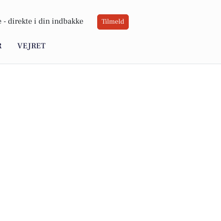
 -
direkte i din indbakke
Tilmeld
R
VEJRET