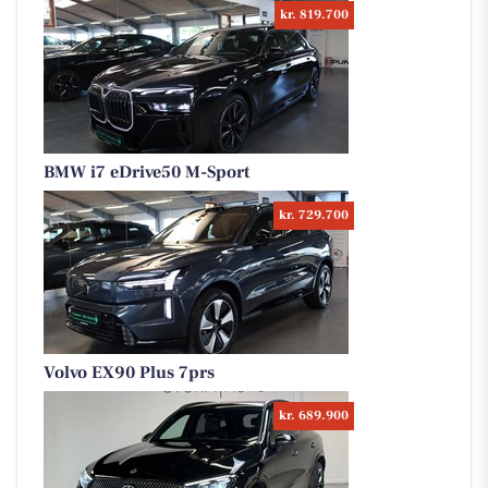
kr. 819.700
BMW i7 eDrive50 M-Sport
kr. 729.700
Volvo EX90 Plus 7prs
kr. 689.900