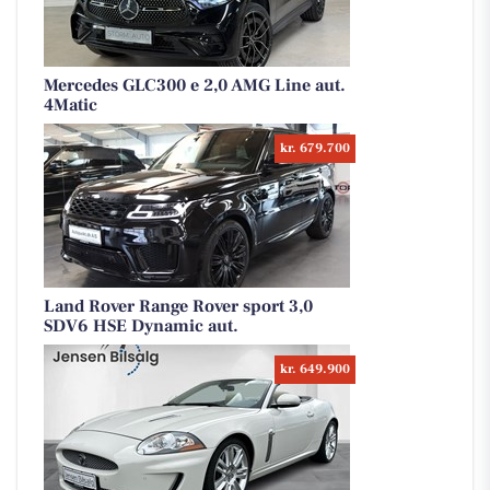
Mercedes GLC300 e 2,0 AMG Line aut.
4Matic
kr. 679.700
Land Rover Range Rover sport 3,0
SDV6 HSE Dynamic aut.
kr. 649.900