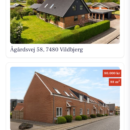
Ågårdsvej 58, 7480 Vildbjerg
80.000 kr
2
88 m