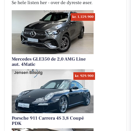
Se hele listen her - over de dyreste øser.
kr. 1.159.900
Mercedes GLE350 de 2,0 AMG Line
aut. 4Matic
kr. 929.900
Porsche 911 Carrera 4S 3,8 Coupé
PDK