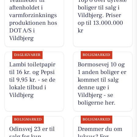
Teamleder til
Top 6 over dyreste
aftenholdet i
boliger til salg i
varmforzinknings
Vildbjerg. Priser
produktionen hos
op til 13.000.000
DOT A/S i
kr
Vildbjerg
DAGLIGVARER
BOLIGMARKED
Lambi toiletpapir
Bormosevej 10 og
til 16 kr. og Pepsi
1 anden boliger er
til 9,95 kr. - se de
kommet til salg
lokale tilbud i
denne uge i
Vildbjerg
Vildbjerg - se
boligerne her.
BOLIGMARKED
BOLIGMARKED
Odinsvej 23 er til
Drømmer du om
salg for kun
luksus? For