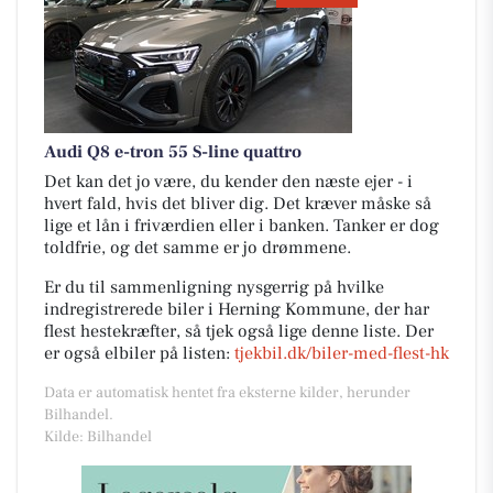
Audi Q8 e-tron 55 S-line quattro
Det kan det jo være, du kender den næste ejer - i
hvert fald, hvis det bliver dig. Det kræver måske så
lige et lån i friværdien eller i banken. Tanker er dog
toldfrie, og det samme er jo drømmene.
Er du til sammenligning nysgerrig på hvilke
indregistrerede biler i Herning Kommune, der har
flest hestekræfter, så tjek også lige denne liste. Der
er også elbiler på listen:
tjekbil.dk/biler-med-flest-hk
Data er automatisk hentet fra eksterne kilder, herunder
Bilhandel.
Kilde: Bilhandel