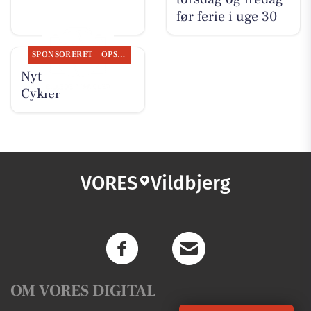
før ferie i uge 30
SPONSORERET
OPSLAGSTAVLEN
Nyt fra Per P.
Cykler
VORES
Vildbjerg
OM VORES DIGITAL