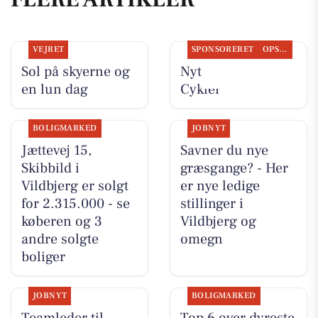
VEJRET
SPONSORERET
OPSLAGSTAVLEN
Sol på skyerne og
Nyt fra Per P.
en lun dag
Cykler
BOLIGMARKED
JOBNYT
Jættevej 15,
Savner du nye
Skibbild i
græsgange? - Her
Vildbjerg er solgt
er nye ledige
for 2.315.000 - se
stillinger i
køberen og 3
Vildbjerg og
andre solgte
omegn
boliger
JOBNYT
BOLIGMARKED