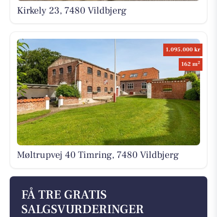
Kirkely 23, 7480 Vildbjerg
1.095.000 kr
2
162 m
Møltrupvej 40 Timring, 7480 Vildbjerg
FÅ TRE GRATIS
SALGSVURDERINGER