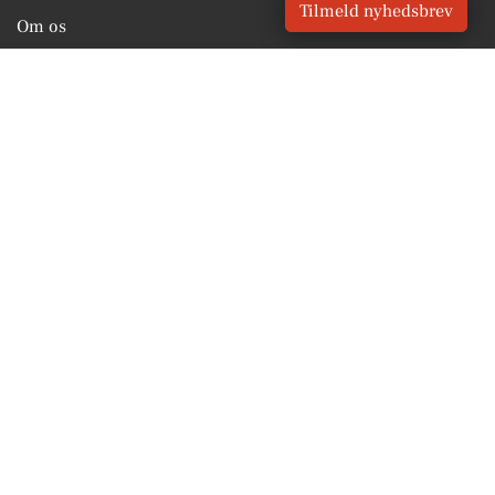
Tilmeld nyhedsbrev
Om os
For annoncører
Vilkår og Privatlivspolitik
Kontakt VORES Digital
Administrer samtykke
GENVEJE
Seneste nyt fra Vildbjerg
Vores lokale erhverv
Kalenderen for Vildbjerg
Fakta om Vildbjerg
Erhvervsartikler
Herning Kommune
Få en gratis salgsvurdering