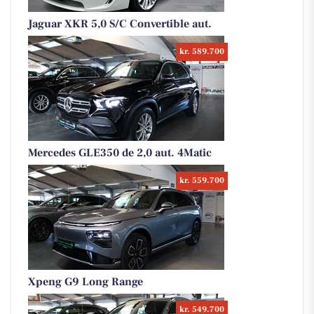
Jaguar XKR 5,0 S/C Convertible aut.
kr. 589.700
Mercedes GLE350 de 2,0 aut. 4Matic
kr. 559.700
Xpeng G9 Long Range
kr. 549.700