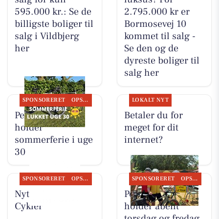
595.000 kr.: Se de
2.795.000 kr er
billigste boliger til
Bormosevej 10
salg i Vildbjerg
kommet til salg -
her
Se den og de
dyreste boliger til
salg her
SPONSORERET
OPSLAGSTAVLEN
LOKALT NYT
Per P. Cykler
Betaler du for
holder
meget for dit
sommerferie i uge
internet?
30
SPONSORERET
OPSLAGSTAVLEN
SPONSORERET
OPSLAGSTAVLEN
Nyt fra Per P.
Per P. Cykler
Cykler
holder åbent
torsdag og fredag