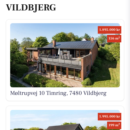
VILDBJERG
1.895.000 kr
2
156 m
Møltrupvej 10 Timring, 7480 Vildbjerg
1.995.000 kr
2
199 m