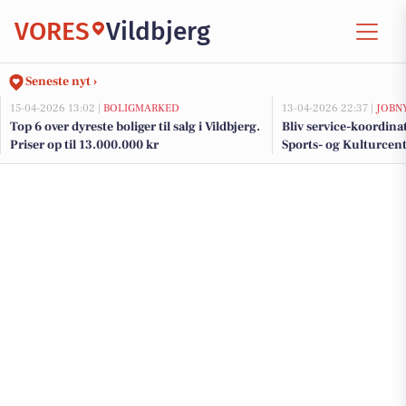
VORES
Vildbjerg
Seneste nyt ›
15-04-2026 13:02 |
BOLIGMARKED
13-04-2026 22:37 |
JOBN
Top 6 over dyreste boliger til salg i Vildbjerg.
Bliv service-koordina
Priser op til 13.000.000 kr
Sports- og Kulturcen
daglig service og gæs