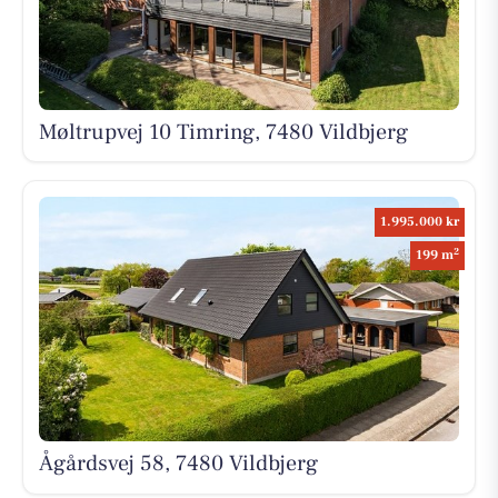
Møltrupvej 10 Timring, 7480 Vildbjerg
1.995.000 kr
2
199 m
Ågårdsvej 58, 7480 Vildbjerg