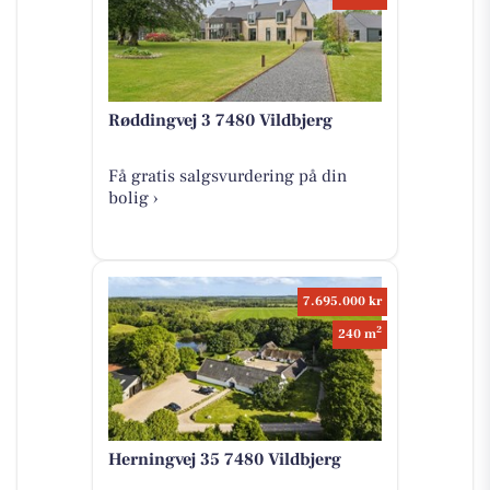
Røddingvej 3 7480 Vildbjerg
Få gratis salgsvurdering på din
bolig ›
7.695.000 kr
2
240 m
Herningvej 35 7480 Vildbjerg