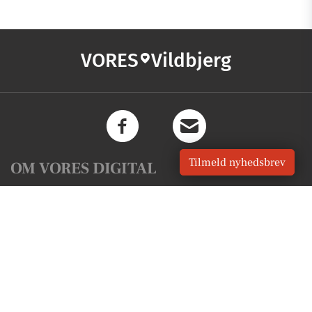
VORES
Vildbjerg
Tilmeld nyhedsbrev
OM VORES DIGITAL
Om os
For annoncører
Vilkår og Privatlivspolitik
Kontakt VORES Digital
Administrer samtykke