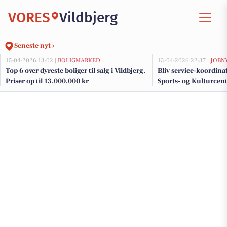
VORES
Vildbjerg
Seneste nyt ›
15-04-2026 13:02 |
BOLIGMARKED
13-04-2026 22:37 |
JOBN
Top 6 over dyreste boliger til salg i Vildbjerg.
Bliv service-koordina
Priser op til 13.000.000 kr
Sports- og Kulturcen
daglig service og gæs