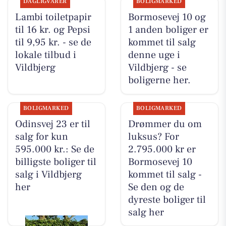
DAGLIGVARER
BOLIGMARKED
Lambi toiletpapir
Bormosevej 10 og
til 16 kr. og Pepsi
1 anden boliger er
til 9,95 kr. - se de
kommet til salg
lokale tilbud i
denne uge i
Vildbjerg
Vildbjerg - se
boligerne her.
BOLIGMARKED
BOLIGMARKED
Odinsvej 23 er til
Drømmer du om
salg for kun
luksus? For
595.000 kr.: Se de
2.795.000 kr er
billigste boliger til
Bormosevej 10
salg i Vildbjerg
kommet til salg -
her
Se den og de
dyreste boliger til
salg her