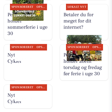
SPONSORERET
OPSLAGSTAVLEN
LOKALT NYT
Per P. Cykler
Betaler du for
holder
meget for dit
sommerferie i uge
internet?
30
SPONSORERET
OPSLAGSTAVLEN
SPONSORERET
OPSLAGSTAVLEN
Nyt fra Per P.
Per P. Cykler
Cykler
holder åbent
torsdag og fredag
før ferie i uge 30
SPONSORERET
OPSLAGSTAVLEN
Nyt fra Per P.
Cykler