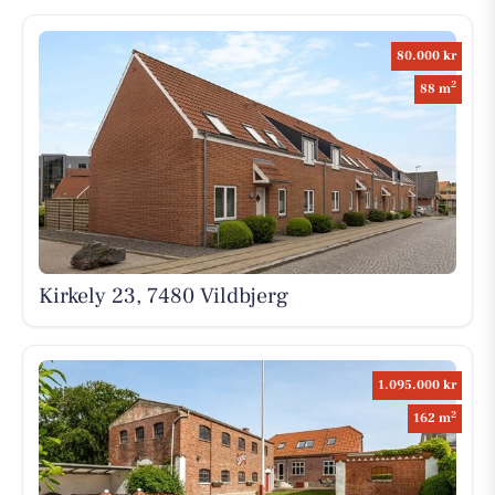
80.000 kr
2
88 m
Kirkely 23, 7480 Vildbjerg
1.095.000 kr
2
162 m