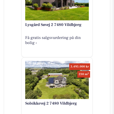
Lysgård Søvej 2 7480 Vildbjerg
Få gratis salgsvurdering på din
bolig ›
3.495.000 kr
2
230 m
Solsikkevej 2 7480 Vildbjerg