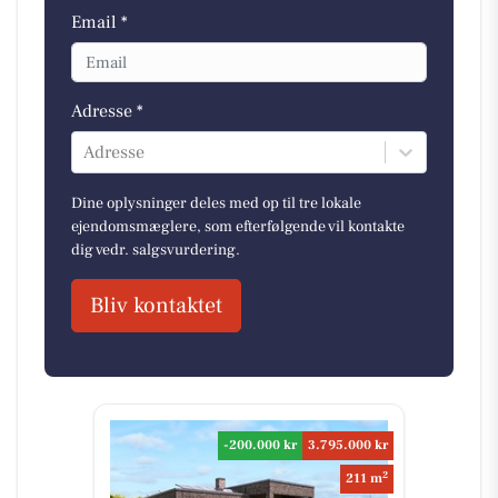
Email *
Adresse *
Adresse
Dine oplysninger deles med op til tre lokale
ejendomsmæglere, som efterfølgende vil kontakte
dig vedr. salgsvurdering.
Bliv kontaktet
-200.000 kr
3.795.000 kr
2
211 m