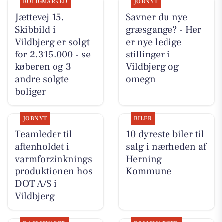
BOLIGMARKED
JOBNYT
Jættevej 15,
Savner du nye
Skibbild i
græsgange? - Her
Vildbjerg er solgt
er nye ledige
for 2.315.000 - se
stillinger i
køberen og 3
Vildbjerg og
andre solgte
omegn
boliger
JOBNYT
BILER
Teamleder til
10 dyreste biler til
aftenholdet i
salg i nærheden af
varmforzinknings
Herning
produktionen hos
Kommune
DOT A/S i
Vildbjerg