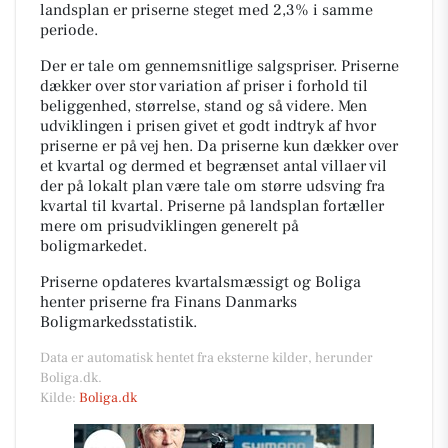
landsplan er priserne steget med 2,3% i samme
periode.
Der er tale om gennemsnitlige salgspriser. Priserne
dækker over stor variation af priser i forhold til
beliggenhed, størrelse, stand og så videre. Men
udviklingen i prisen givet et godt indtryk af hvor
priserne er på vej hen. Da priserne kun dækker over
et kvartal og dermed et begrænset antal villaer vil
der på lokalt plan være tale om større udsving fra
kvartal til kvartal. Priserne på landsplan fortæller
mere om prisudviklingen generelt på
boligmarkedet.
Priserne opdateres kvartalsmæssigt og Boliga
henter priserne fra Finans Danmarks
Boligmarkedsstatistik.
Data er automatisk hentet fra eksterne kilder, herunder
Boliga.dk.
Kilde:
Boliga.dk