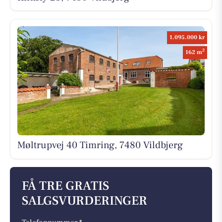
1.095.000 kr
2
162 m
Møltrupvej 40 Timring, 7480 Vildbjerg
FÅ TRE GRATIS
SALGSVURDERINGER