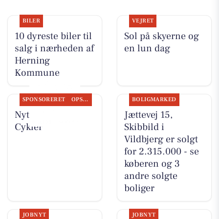
BILER
VEJRET
10 dyreste biler til
Sol på skyerne og
salg i nærheden af
en lun dag
Herning
Kommune
SPONSORERET
OPSLAGSTAVLEN
BOLIGMARKED
Nyt fra Per P.
Jættevej 15,
Cykler
Skibbild i
Vildbjerg er solgt
for 2.315.000 - se
køberen og 3
andre solgte
boliger
JOBNYT
JOBNYT