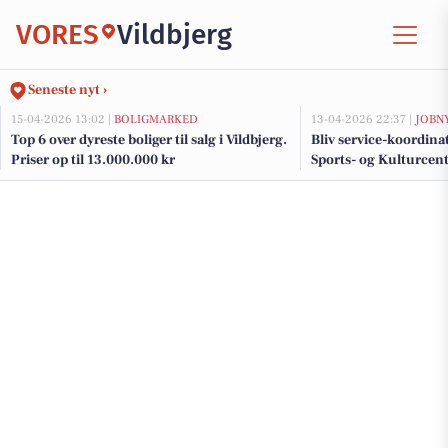
VORES
Vildbjerg
Seneste nyt ›
15-04-2026 13:02 |
BOLIGMARKED
13-04-2026 22:37 |
JOBN
Top 6 over dyreste boliger til salg i Vildbjerg.
Bliv service-koordina
Priser op til 13.000.000 kr
Sports- og Kulturcen
daglig service og gæs