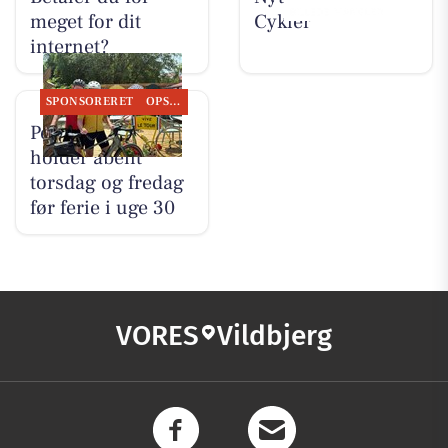
meget for dit
Cykler
internet?
SPONSORERET
OPSLAGSTAVLEN
Per P. Cykler
holder åbent
torsdag og fredag
før ferie i uge 30
VORES
Vildbjerg