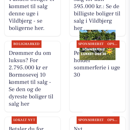
kommet til salg
595.000 kr.: Se de
denne uge i
billigste boliger til
Vildbjerg - se
salg i Vildbjerg
boligerne her.
her
BOLIGMARKED
SPONSORERET
OPSLAGSTAVLEN
Drømmer du om
Per P. Cykler
luksus? For
holder
2.795.000 kr er
sommerferie i uge
Bormosevej 10
30
kommet til salg -
Se den og de
dyreste boliger til
salg her
LOKALT NYT
SPONSORERET
OPSLAGSTAVLEN
Betaler du for
Nyt fra Per P.