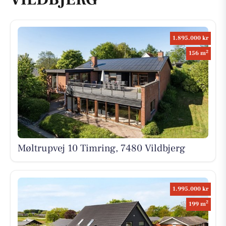
1.895.000 kr
2
156 m
Møltrupvej 10 Timring, 7480 Vildbjerg
1.995.000 kr
2
199 m