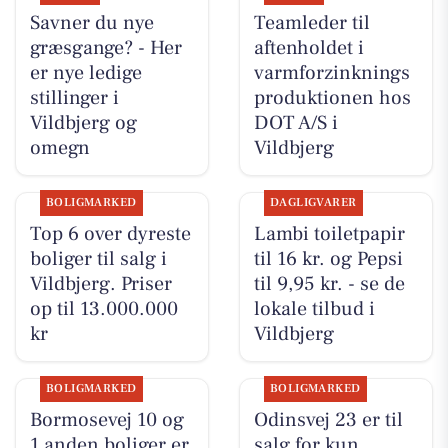
Savner du nye
Teamleder til
græsgange? - Her
aftenholdet i
er nye ledige
varmforzinknings
stillinger i
produktionen hos
Vildbjerg og
DOT A/S i
omegn
Vildbjerg
BOLIGMARKED
DAGLIGVARER
Top 6 over dyreste
Lambi toiletpapir
boliger til salg i
til 16 kr. og Pepsi
Vildbjerg. Priser
til 9,95 kr. - se de
op til 13.000.000
lokale tilbud i
kr
Vildbjerg
BOLIGMARKED
BOLIGMARKED
Bormosevej 10 og
Odinsvej 23 er til
1 anden boliger er
salg for kun