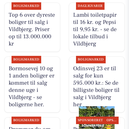
BOLIGMARKED
DAGLIGVARER
Top 6 over dyreste
Lambi toiletpapir
boliger til salg i
til 16 kr. og Pepsi
Vildbjerg. Priser
til 9,95 kr. - se de
op til 13.000.000
lokale tilbud i
kr
Vildbjerg
BOLIGMARKED
BOLIGMARKED
Bormosevej 10 og
Odinsvej 23 er til
1 anden boliger er
salg for kun
kommet til salg
595.000 kr.: Se de
denne uge i
billigste boliger til
Vildbjerg - se
salg i Vildbjerg
boligerne her.
her
BOLIGMARKED
SPONSORERET
OPSLAGSTAVLEN