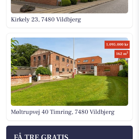
Kirkely 23, 7480 Vildbjerg
1.095.000 kr
2
162 m
Møltrupvej 40 Timring, 7480 Vildbjerg
FÅ TRE GRATIS