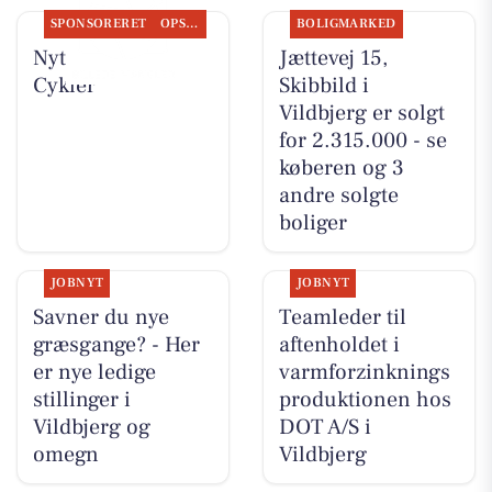
SPONSORERET
OPSLAGSTAVLEN
BOLIGMARKED
Nyt fra Per P.
Jættevej 15,
Cykler
Skibbild i
Vildbjerg er solgt
for 2.315.000 - se
køberen og 3
andre solgte
boliger
JOBNYT
JOBNYT
Savner du nye
Teamleder til
græsgange? - Her
aftenholdet i
er nye ledige
varmforzinknings
stillinger i
produktionen hos
Vildbjerg og
DOT A/S i
omegn
Vildbjerg