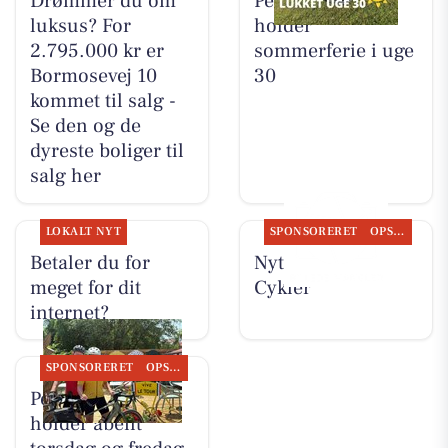
Drømmer du om
Per P. Cykler
luksus? For
holder
2.795.000 kr er
sommerferie i uge
Bormosevej 10
30
kommet til salg -
Se den og de
dyreste boliger til
salg her
LOKALT NYT
SPONSORERET
OPSLAGSTAVLEN
Betaler du for
Nyt fra Per P.
meget for dit
Cykler
internet?
SPONSORERET
OPSLAGSTAVLEN
Per P. Cykler
holder åbent