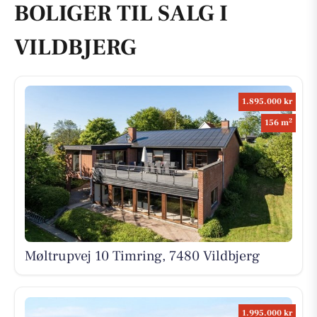
BOLIGER TIL SALG I
VILDBJERG
1.895.000 kr
2
156 m
Møltrupvej 10 Timring, 7480 Vildbjerg
1.995.000 kr