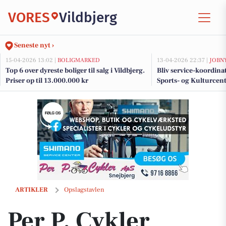
VORES
Vildbjerg
Seneste nyt ›
15-04-2026 13:02 |
BOLIGMARKED
13-04-2026 22:37 |
JOBN
Top 6 over dyreste boliger til salg i Vildbjerg.
Bliv service-koordina
Priser op til 13.000.000 kr
Sports- og Kulturcen
daglig service og gæs
Per P. Cykler inviterer til at se stort udvalg af el-cykler med gode tilb
ARTIKLER
Opslagstavlen
Per P. Cykler