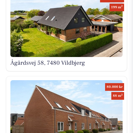
2
199 m
Ågårdsvej 58, 7480 Vildbjerg
80.000 kr
2
88 m