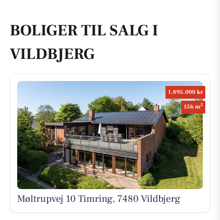
BOLIGER TIL SALG I
VILDBJERG
1.895.000 kr
2
156 m
Møltrupvej 10 Timring, 7480 Vildbjerg