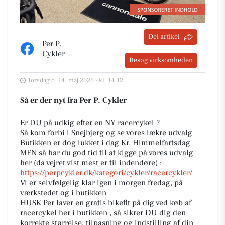
Del artikel
Per P.
Cykler
Besøg virksomheden
Torsdag d. 14. maj 2026 - kl. 14:12
Så er der nyt fra Per P. Cykler
Er DU på udkig efter en NY racercykel ?
Så kom forbi i Snejbjerg og se vores lækre udvalg
Butikken er dog lukket i dag Kr. Himmelfartsdag
MEN så har du god tid til at kigge på vores udvalg
her (da vejret vist mest er til indendøre) :
https://perpcykler.dk/kategori/cykler/racercykler/
Vi er selvfølgelig klar igen i morgen fredag, på
værkstedet og i butikken
HUSK Per laver en gratis bikefit på dig ved køb af
racercykel her i butikken , så sikrer DU dig den
korrekte størrelse, tilpasning og indstilling af din