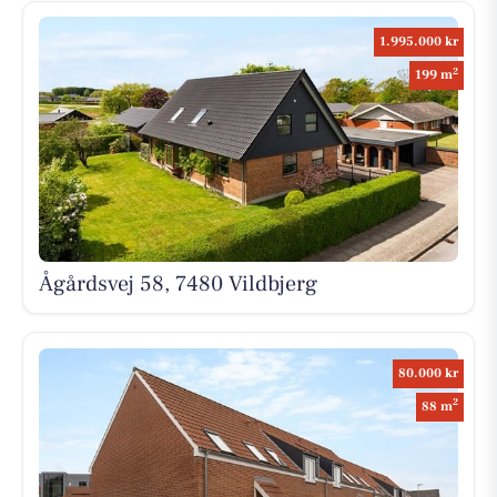
1.995.000 kr
2
199 m
Ågårdsvej 58, 7480 Vildbjerg
80.000 kr
2
88 m