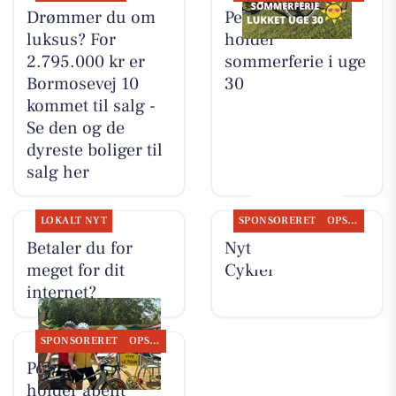
Drømmer du om
Per P. Cykler
luksus? For
holder
2.795.000 kr er
sommerferie i uge
Bormosevej 10
30
kommet til salg -
Se den og de
dyreste boliger til
salg her
LOKALT NYT
SPONSORERET
OPSLAGSTAVLEN
Betaler du for
Nyt fra Per P.
meget for dit
Cykler
internet?
SPONSORERET
OPSLAGSTAVLEN
Per P. Cykler
holder åbent