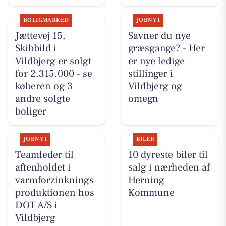
BOLIGMARKED
JOBNYT
Jættevej 15,
Savner du nye
Skibbild i
græsgange? - Her
Vildbjerg er solgt
er nye ledige
for 2.315.000 - se
stillinger i
køberen og 3
Vildbjerg og
andre solgte
omegn
boliger
JOBNYT
BILER
Teamleder til
10 dyreste biler til
aftenholdet i
salg i nærheden af
varmforzinknings
Herning
produktionen hos
Kommune
DOT A/S i
Vildbjerg