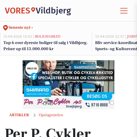
VORES
Vildbjerg
Seneste nyt ›
15-04-2026 13:02 |
BOLIGMARKED
13-04-2026 22:37 |
JOBN
Top 6 over dyreste boliger til salg i Vildbjerg.
Bliv service-koordina
Priser op til 13.000.000 kr
Sports- og Kulturcen
daglig service og gæs
Per P. Cykler tilbyder gratis bikefit ved køb af racercykel
ARTIKLER
Opslagstavlen
Per P. Cykler