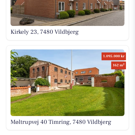
Kirkely 23, 7480 Vildbjerg
1.095.000 kr
2
162 m
Møltrupvej 40 Timring, 7480 Vildbjerg