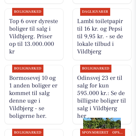
BOLIGMARKED
DAGLIGVARER
Top 6 over dyreste
Lambi toiletpapir
boliger til salg i
til 16 kr. og Pepsi
Vildbjerg. Priser
til 9,95 kr. - se de
op til 13.000.000
lokale tilbud i
kr
Vildbjerg
BOLIGMARKED
BOLIGMARKED
Bormosevej 10 og
Odinsvej 23 er til
1 anden boliger er
salg for kun
kommet til salg
595.000 kr.: Se de
denne uge i
billigste boliger til
Vildbjerg - se
salg i Vildbjerg
boligerne her.
her
BOLIGMARKED
SPONSORERET
OPSLAGSTAVLEN